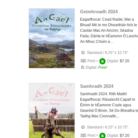
Geimhreadh 2024
Eagarfhocal: Cead Raide; Mar a
Bhuail Mé le mo Dheartháir Arís le
Caolán Mac An Aircinn; Séadna
Fada; Dánta le hÉamonn Ó Laoch
An Mhuc Chiúin a…
Standard
/
8.25" x 10.75"
Print +
Digital:
$7.20
Digital:
Free!
Samhradh 2024
Samhradh 2024: Rith Maith!
Eagarfhocal; Rásaíocht Capall in
Éirinn le hÉamonn Coyle agus
Gearóid Ó Broin; Sé Do Bheatha l
Tadhg Mac Cionnaith;…
Standard
/
8.25" x 10.75"
Print +
Digital:
$7.20