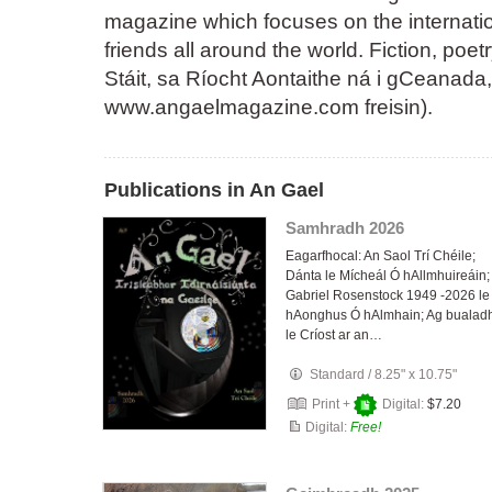
magazine which focuses on the internati
friends all around the world. Fiction, poe
Stáit, sa Ríocht Aontaithe ná i gCeanada, t
www.angaelmagazine.com freisin).
Publications in An Gael
Samhradh 2026
Eagarfhocal: An Saol Trí Chéile;
Dánta le Mícheál Ó hAllmhuireáin;
Gabriel Rosenstock 1949 -2026 le
hAonghus Ó hAlmhain; Ag bualad
le Críost ar an…
Standard
/
8.25" x 10.75"
Print +
Digital:
$7.20
Digital:
Free!