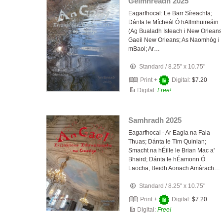
Geimhreadh 2025
Eagarfhocal: Le Barr Síreachta;
Dánta le Mícheál Ó hAllmhuireáin
(Ag Bualadh Isteach i New Orleans
Gaeil New Orleans; As Naomhóg i
mBaol; Ar…
Standard
/
8.25" x 10.75"
Print +
Digital:
$7.20
Digital:
Free!
Samhradh 2025
Eagarfhocal - Ar Eagla na Fala
Thuas; Dánta le Tim Quinlan;
Smacht na hÉille le Brian Mac a'
Bhaird; Dánta le hÉamonn Ó
Laocha; Beidh Aonach Amárach…
Standard
/
8.25" x 10.75"
Print +
Digital:
$7.20
Digital:
Free!