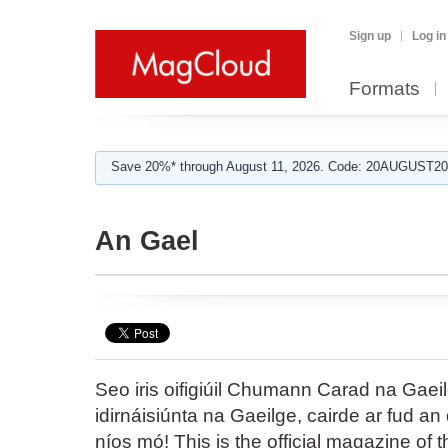
Sign up
Log in
Formats
Save 20%* through August 11, 2026. Code: 20AUGUST202
An Gael
Seo iris oifigiúil Chumann Carad na Gaeilg
idirnáisiúnta na Gaeilge, cairde ar fud an
níos mó! This is the official magazine of t